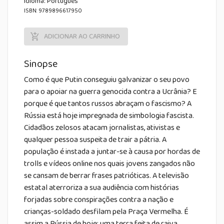
Idioma:
Português
ISBN: 9789896617950
ADICIONAR AO CARRINHO
Sinopse
Como é que Putin conseguiu galvanizar o seu povo
para o apoiar na guerra genocida contra a Ucrânia? E
porque é que tantos russos abraçam o fascismo? A
Rússia está hoje impregnada de simbologia fascista.
Cidadãos zelosos atacam jornalistas, ativistas e
qualquer pessoa suspeita de trair a pátria. A
população é instada a juntar-se à causa por hordas de
trolls e vídeos online nos quais jovens zangados não
se cansam de berrar frases patrióticas. A televisão
estatal aterroriza a sua audiência com histórias
forjadas sobre conspirações contra a nação e
crianças-soldado desfilam pela Praça Vermelha. É
assim a Rússia de hoje: uma terra feita de raiva