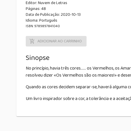
Editor:
Nuvem de Letras
Páginas:
48
Data de Publicação
:
2020-10-13
Idioma:
Português
ISBN: 9789897841040
ADICIONAR AO CARRINHO
Sinopse
No princípio, havia três cores...... os Vermelhos, os A
resolveu dizer «Os Vermelhos são os maiores!» e des
Quando as cores decidem separar-se, haverá alguma co
Um livro inspirador sobre a cor, a tolerância e a aceitaç